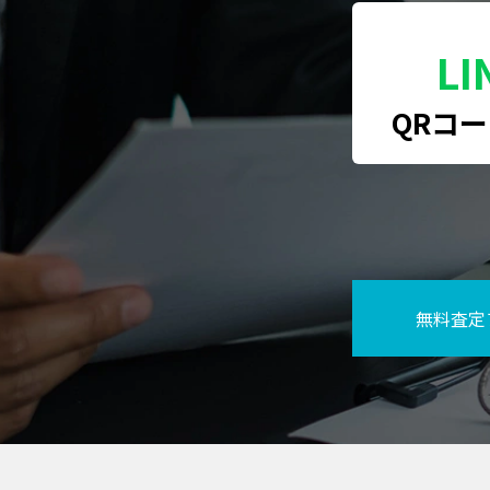
LI
QRコ
無料査定