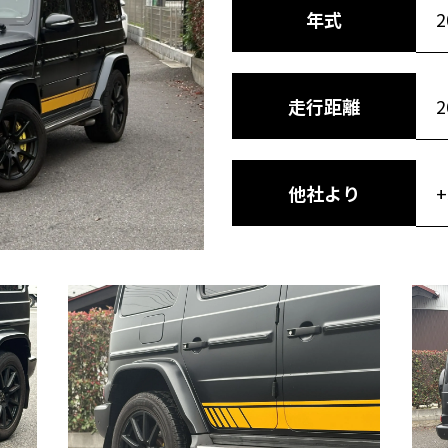
年式
2
走行距離
他社より