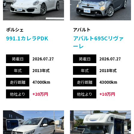
ポルシェ
アバルト
991.1カレラPDK
アバルト695Cリヴァ
ーレ
掲載日
2026.07.27
掲載日
2026.07.27
年式
2013年式
年式
2018年式
走行距離
47000km
走行距離
43000km
+20万円
+10万円
他社より
他社より