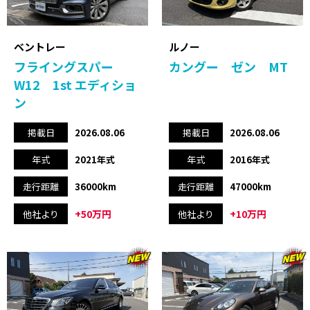
ベントレー
ルノー
フライングスパー
カングー ゼン MT
W12 1st エディショ
ン
掲載日
2026.08.06
掲載日
2026.08.06
年式
2021年式
年式
2016年式
走行距離
36000km
走行距離
47000km
+50万円
+10万円
他社より
他社より