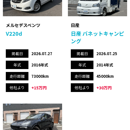
メルセデスベンツ
日産
V220d
日産 バネットキャンピ
ング
掲載日
2026.07.27
掲載日
2026.07.25
年式
2016年式
年式
2014年式
走行距離
73000km
走行距離
45000km
+15万円
+30万円
他社より
他社より