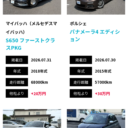
マイバッハ（メルセデスマ
ポルシェ
パナメーラ4 エディシ
イバッハ）
ョン
S650 ファーストクラ
スPKG
掲載日
2026.07.31
掲載日
2026.07.30
年式
2018年式
年式
2015年式
走行距離
68000km
走行距離
57000km
+20万円
+30万円
他社より
他社より